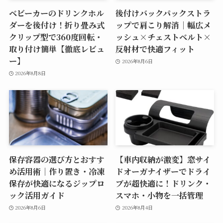
ベビーカーのドリンクホル
後付けバックパックストラ
ダーを後付け！折り畳み式
ップで肩こり解消｜幅広メ
クリップ型で360度回転・
ッシュ×チェストベルト×
取り付け簡単【徹底レビュ
反射材で快適フィット
ー】
2026年8月6日
2026年8月8日
保存容器の選び方とおすす
【車内収納が激変】窓サイ
め活用術｜作り置き・冷凍
ドオーガナイザーでドライ
保存が快適になるジップロ
ブが超快適に！ドリンク・
ック活用ガイド
スマホ・小物を一括管理
2026年8月6日
2026年8月4日