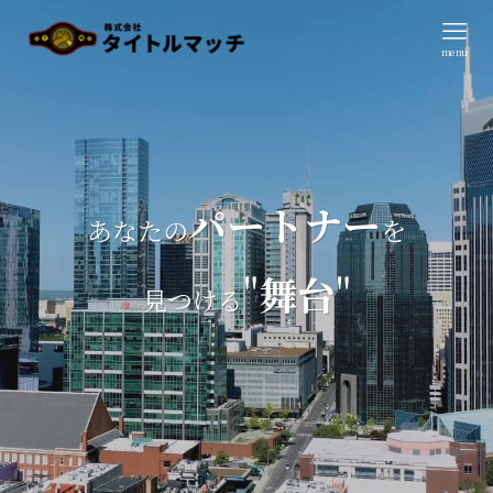
menu
パートナー
あなたの
を
"
舞台
"
見つける